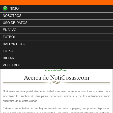
INICIO
NOSOTROS
USO DE DATOS
EN VIVO
FUTBOL
BALONCESTO
FUTSAL
BILLAR
Nosotros
VOLEYBOL
Acerca de NotiCosas
Acerca de NotiCosas.com
Noticosas es una portal desde la ciudad mas alta del mundo con fines sociales para
incentivar la practica de disciplinas deportivas amateur y de las actividades socio
culturales de nuestra ciudad.
Estamos encantados de que hayan entrado en nuestra pagina, que pone a disposicion