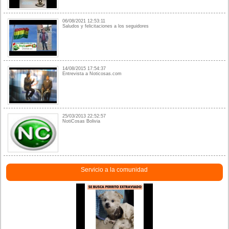
06/08/2021 12:53:11
Saludos y felicitaciones a los seguidores
14/08/2015 17:54:37
Entrevista a Noticosas.com
25/03/2013 22:52:57
NotiCosas Bolivia
Servicio a la comunidad