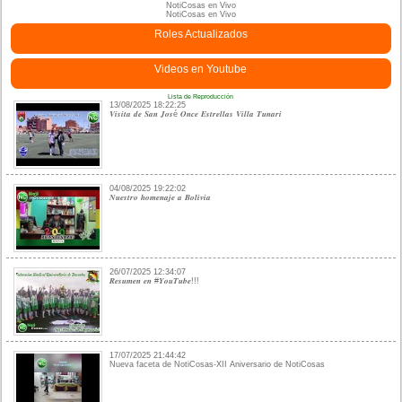
NotiCosas en Vivo
NotiCosas en Vivo
Roles Actualizados
Videos en Youtube
Lista de Reproducción
13/08/2025 18:22:25
𝑽𝒊𝒔𝒊𝒕𝒂 𝒅𝒆 𝑺𝒂𝒏 𝑱𝒐𝒔é 𝑶𝒏𝒄𝒆 𝑬𝒔𝒕𝒓𝒆𝒍𝒍𝒂𝒔 𝑽𝒊𝒍𝒍𝒂 𝑻𝒖𝒏𝒂𝒓𝒊
04/08/2025 19:22:02
𝑵𝒖𝒆𝒔𝒕𝒓𝒐 𝒉𝒐𝒎𝒆𝒏𝒂𝒋𝒆 𝒂 𝑩𝒐𝒍𝒊𝒗𝒊𝒂
26/07/2025 12:34:07
𝑹𝒆𝒔𝒖𝒎𝒆𝒏 𝒆𝒏 #𝒀𝒐𝒖𝑻𝒖𝒃𝒆!!!
17/07/2025 21:44:42
Nueva faceta de NotiCosas-XII Aniversario de NotiCosas