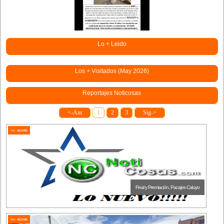
Lo + Leido
Los + Visitados (May 2026)
Reportajes Noticosas
<-Ant
1
2
3
Sig->
Por:
ACONS
Final y Premiación, Pacajes Caluyo
Por:
ACONS