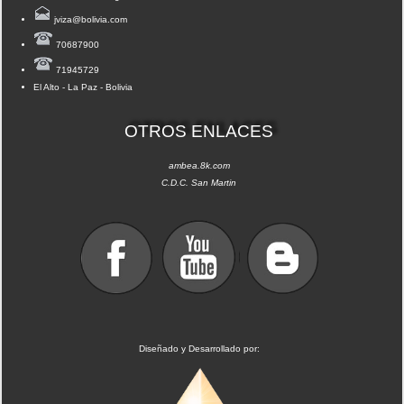
jviza@bolivia.com
70687900
71945729
El Alto - La Paz - Bolivia
OTROS ENLACES
ambea.8k.com
C.D.C. San Martin
Diseñado y Desarrollado por: